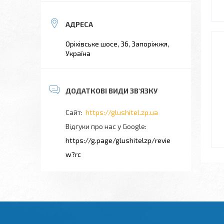
Оріхівське шосе, 36, Запоріжжя,
Україна
https://glushitel.zp.ua
Відгуки про нас у Google
https://g.page/glushitelzp/revie
w?rc