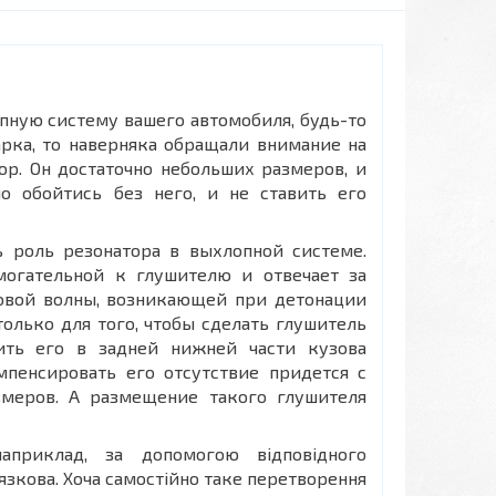
пную систему вашего автомобиля, будь-то
арка, то наверняка обращали внимание на
ор. Он достаточно небольших размеров, и
о обойтись без него, и не ставить его
ь роль резонатора в выхлопной системе.
могательной к глушителю и отвечает за
овой волны, возникающей при детонации
олько для того, чтобы сделать глушитель
ить его в задней нижней части кузова
мпенсировать его отсутствие придется с
змеров. А размещение такого глушителя
априклад, за допомогою відповідного
язкова. Хоча самостійно таке перетворення