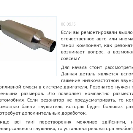
08.09.15
Если вы ремонтировали выхло
отечественное авто или ином
такой компонент, как резонат
возникает вопрос, а возможн
совсем?
Для начала стоит рассмотрет
Данная деталь является вспо
гашение низкочастотной звук
опливной смеси в системе двигателя. Резонатор нужен т
еньших размеров. Это позволяет компактно размест
втомобиля. Если резонатор не предусматривать, то ко
омощью банки глушителя, которая будет больших ра
отребует дополнительных доработок.
кщо всі такі перетворення можливо здійснити, н
ніверсального глушника, то установка резонатора необов'