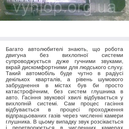
Багато автолюбителі знають, що робота
двигуна без вихлопної системи
супроводжується дуже гучними звуками,
вкрай дискомфортними для людського слуху.
Такий автомобіль буде чутно в радіусі
декількох кварталів, а рівень шумового
забруднення в містах був би просто
катастрофічним, без систем глушника в
авто. Гасіння звукової хвилі відбувається у
вихлопній системі. Сам процес гасіння
відбувається в процесі проходження
відпрацьованих газів через численні камери
глушника. В цьому випадку звук розсікається
і перетворюється в численних камерах