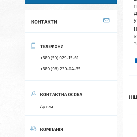
п
д
у
КОНТАКТИ
Щ
к
з
+380 (50) 029-15-61
+380 (96) 230-04-35
ІН
Артем