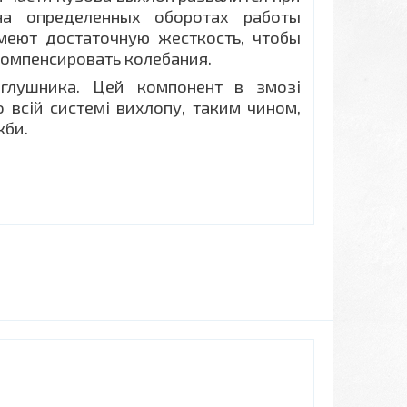
на определенных оборотах работы
меют достаточную жесткость, чтобы
компенсировать колебания.
 глушника. Цей компонент в змозі
 всій системі вихлопу, таким чином,
жби.