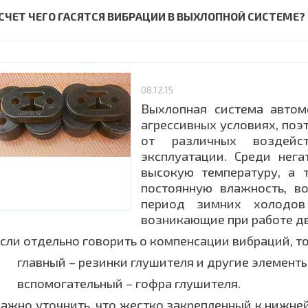
 СЧЕТ ЧЕГО ГАСЯТСЯ ВИБРАЦИИ В ВЫХЛОПНОЙ СИСТЕМЕ?
08.12.15
Выхлопная система автом
агрессивных условиях, по
от различных воздейс
эксплуатации. Среди нег
высокую температуру, а 
постоянную влажность, в
период зимних холодов
возникающие при работе дв
сли отдельно говорить о компенсации вибраций, то
главный – резинки глушителя и другие элемент
вспомогательный – гофра глушителя.
ажно уточнить, что жестко закрепленный к нижней