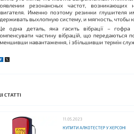
оявлении резонансных частот, возникающих 
вигателя. Именно поэтому резинки глушителя и
держивать выхлопную систему, и мягкость, чтобы 
е одна деталь, яка гасить вібрації – гофра
омпенсувати частину вібрацій, що передаються по
меншивши навантаження, і збільшивши термін слу
ШІ СТАТТІ
11.05.2023
КУПИТИ АЛКОТЕСТЕР У ХЕРСОНІ