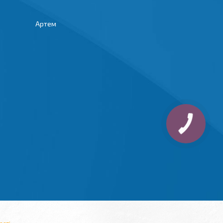
Артем
ості