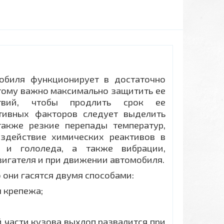
обиля функционирует в достаточно
этому важно максимально защитить ее
твий, чтобы продлить срок ее
ативных факторов следует выделить
также резкие перепады температур,
оздействие химических реактивов в
 и гололеда, а также вибрации,
игателя и при движении автомобиля.
 они гасятся двумя способами:
ы крепежа;
 части кузова выхлоп развалится при