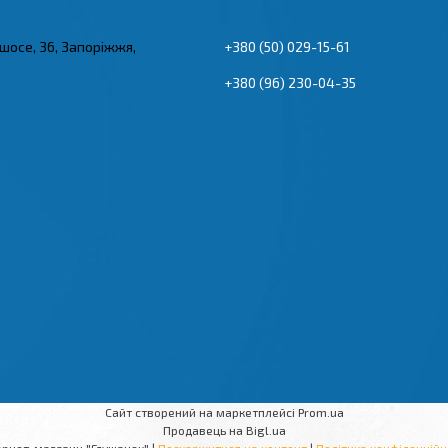
 шосе, 36, Запоріжжя,
+380 (50) 029-15-61
+380 (96) 230-04-35
Сайт створений на маркетплейсі
Prom.ua
Продавець на Bigl.ua
Інтернет-магазин "Глушачек" |
Поскаржитися на контент
|
Політика конфіденційн