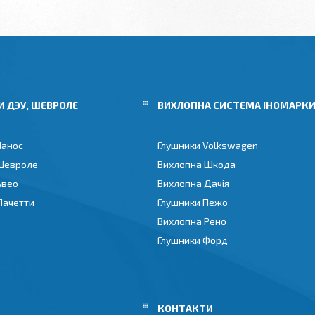
 ДЭУ, ШЕВРОЛЕ
ВИХЛОПНА СИСТЕМА ІНОМАРК
Ланос
Глушники Volkswagen
Шевроле
Вихлопна Шкода
Авео
Вихлопна Дачія
Лачетти
Глушники Пежо
Вихлопна Рено
Глушники Форд