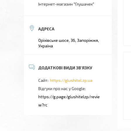
Інтернет-магазин "Глушачек"
Оріхівське шосе, 36, Запоріжжя,
Україна
https://glushitel.zp.ua
Відгуки про нас у Google
https://g.page/glushitelzp/revie
w?rc