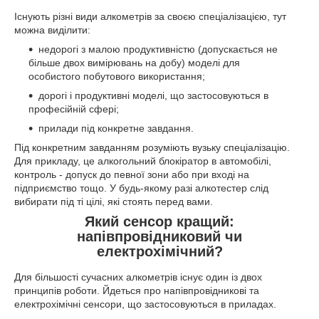
Існують різні види алкометрів за своєю спеціалізацією, тут
можна виділити:
недорогі з малою продуктивністю (допускається не
більше двох вимірювань на добу) моделі для
особистого побутового використання;
дорогі і продуктивні моделі, що застосовуються в
професійній сфері;
прилади під конкретне завдання.
Під конкретним завданням розуміють вузьку спеціалізацію.
Для прикладу, це алкогольний блокіратор в автомобілі,
контроль - допуск до певної зони або при вході на
підприємство тощо. У будь-якому разі алкотестер слід
вибирати під ті цілі, які стоять перед вами.
Який сенсор кращий:
напівпровідниковий чи
електрохімічний?
Для більшості сучасних алкометрів існує один із двох
принципів роботи. Йдеться про напівпровідникові та
електрохімічні сенсори, що застосовуються в приладах.