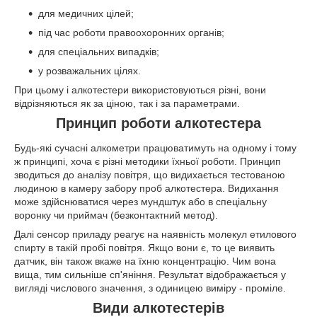
для медичних цілей;
під час роботи правоохоронних органів;
для спеціальних випадків;
у розважальних цілях.
При цьому і алкотестери використовуються різні, вони
відрізняються як за ціною, так і за параметрами.
Принцип роботи алкотестера
Будь-які сучасні алкометри працюватимуть на одному і тому
ж принципі, хоча є різні методики їхньої роботи. Принцип
зводиться до аналізу повітря, що видихається тестованою
людиною в камеру забору проб алкотестера. Видихання
може здійснюватися через мундштук або в спеціальну
воронку чи приймач (безконтактний метод).
Далі сенсор приладу реагує на наявність молекул етилового
спирту в такій пробі повітря. Якщо вони є, то це виявить
датчик, він також вкаже на їхню концентрацію. Чим вона
вища, тим сильніше сп'яніння. Результат відображається у
вигляді числового значення, з одиницею виміру - проміле.
Види алкотестерів