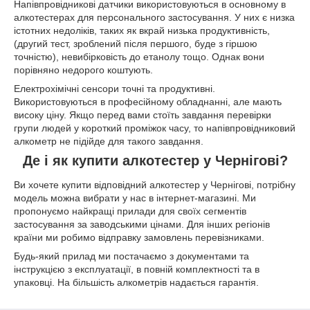
Напівпровідникові датчики використовуються в основному в
алкотестерах для персонального застосування. У них є низка
істотних недоліків, таких як вкрай низька продуктивність,
(другий тест, зроблений після першого, буде з гіршою
точністю), невибірковість до етанолу тощо. Однак вони
порівняно недорого коштують.
Електрохімічні сенсори точні та продуктивні.
Використовуються в професійному обладнанні, але мають
високу ціну. Якщо перед вами стоїть завдання перевірки
групи людей у короткий проміжок часу, то напівпровідниковий
алкометр не підійде для такого завдання.
Де і як купити алкотестер у Чернігові?
Ви хочете купити відповідний алкотестер у Чернігові, потрібну
модель можна вибрати у нас в інтернет-магазині. Ми
пропонуємо найкращі прилади для своїх сегментів
застосування за заводськими цінами. Для інших регіонів
країни ми робимо відправку замовлень перевізниками.
Будь-який прилад ми постачаємо з документами та
інструкцією з експлуатації, в повній комплектності та в
упаковці. На більшість алкометрів надається гарантія.