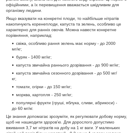
офіційними, а їх перевищення вважається шкідливим для
організму людини.
Якщо вказувати на конкретні плоди, то найбільше нітратів
накопичують коренеплоди, капуста та зелень, особливо це
характерно для ранніх овочів. Можна навести конкретне
порівняння, наприклад:
свіжа, особливо рання зелень має норму - до 2000
мг/кг;
буряк - 1400 мг/кг;
капуста звичайна раннього дозрівання - до 900 мг/кг;
капуста звичайна сезонного дозрівання - до 500 мг/
кг;
томати, огірки - до 150 мг/кг;
морква, картопля - 250 мг/кг;
популярні фрукти (груші, яблука, сливи, абрикоси) -
до 60 мг/кг.
Це знання допомагає зрозуміти, як регулювати добову норму,
щоб не нашкодити здоров'ю. Для дорослого допустимо
вживання 3,7 мг нітратів на добу на 1 кг ваги. У маленьких