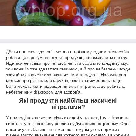
Дбати про своє здоров'я можна по-різному, одним зі способів
робити це є розуміння якості продуктів, що вживаються в їжу.
Йдеться не тільки про те, щоб не їсти особливо шкідливу їжу,
хоч вона і може здаватися смачною, а й про небезпеку шкоди
звичайних корисних за визначенням продуктів. Насамперед
ідеться про різні плоди фруктів, овочів, свіжу зелень тощо.
Вони можуть мати підвищений вміст нітратів, а це робить їх
небезпечним фактором для здоров'я.
Які продукти найбільш насичені
нітратами?
У природі накопичення різних солей у плодах, і тут нітрати не
виняток, у кожного виду рослин відбувається по-різному. Одні
накопичують більше, інші менше. Тому існують норми за
рівнем вмісту, визначені для кожного виду окремо. Ці норми є