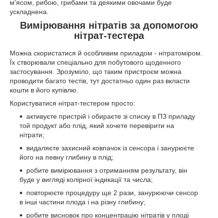
м'ясом, рибою, грибами та деякими овочами буде
ускладнена.
Вимірювання нітратів за допомогою
нітрат-тестера
Можна скористатися й особливим приладом - нітратоміром.
Їх створювали спеціально для побутового щоденного
застосування. Зрозуміло, що таким пристроєм можна
проводити багато тестів, тут достатньо один раз вкласти
кошти в його купівлю.
Користуватися нітрат-тестером просто:
активуєте пристрій і обираєте зі списку в ПЗ приладу
той продукт або плід, який хочете перевірити на
нітрати;
видаляєте захисний ковпачок із сенсора і занурюєте
його на певну глибину в плід;
робите вимірювання з отриманням результату, він
буде у вигляді колірної індикації та числа;
повторюєте процедуру ще 2 рази, занурюючи сенсор
в інші частини плода і на різну глибину;
робите висновок про концентрацію нітратів у плоді