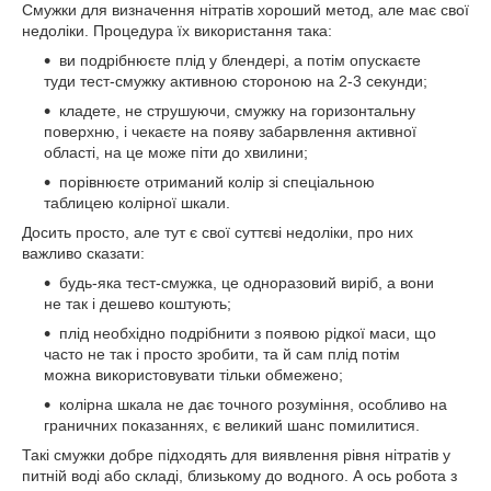
Смужки для визначення нітратів хороший метод, але має свої
недоліки. Процедура їх використання така:
ви подрібнюєте плід у блендері, а потім опускаєте
туди тест-смужку активною стороною на 2-3 секунди;
кладете, не струшуючи, смужку на горизонтальну
поверхню, і чекаєте на появу забарвлення активної
області, на це може піти до хвилини;
порівнюєте отриманий колір зі спеціальною
таблицею колірної шкали.
Досить просто, але тут є свої суттєві недоліки, про них
важливо сказати:
будь-яка тест-смужка, це одноразовий виріб, а вони
не так і дешево коштують;
плід необхідно подрібнити з появою рідкої маси, що
часто не так і просто зробити, та й сам плід потім
можна використовувати тільки обмежено;
колірна шкала не дає точного розуміння, особливо на
граничних показаннях, є великий шанс помилитися.
Такі смужки добре підходять для виявлення рівня нітратів у
питній воді або складі, близькому до водного. А ось робота з