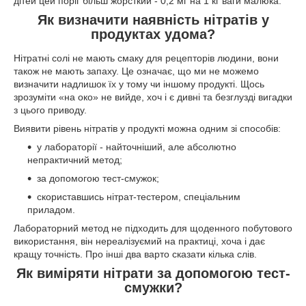
дітей цей поріг більш жорсткий - 0,2 мг на 1 кг ваги малюка.
Як визначити наявність нітратів у
продуктах удома?
Нітратні солі не мають смаку для рецепторів людини, вони
також не мають запаху. Це означає, що ми не можемо
визначити надлишок їх у тому чи іншому продукті. Щось
зрозуміти «на око» не вийде, хоч і є дивні та безглузді вигадки
з цього приводу.
Виявити рівень нітратів у продукті можна одним зі способів:
у лабораторії - найточніший, але абсолютно
непрактичний метод;
за допомогою тест-смужок;
скориставшись нітрат-тестером, спеціальним
приладом.
Лабораторний метод не підходить для щоденного побутового
використання, він нереалізуємий на практиці, хоча і дає
кращу точність. Про інші два варто сказати кілька слів.
Як виміряти нітрати за допомогою тест-
смужки?