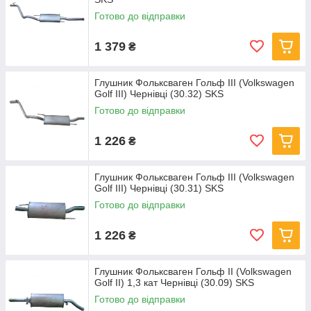
відповідь на будь-які запитання про представлені в
асортименті деталі, оплату та доставку. Зв'язатися з нами
Готово до відправки
легко і зручно: натисніть кнопку "Передзвоніть мені" або
залиште свій номер телефону, або напишіть питання в чат.
1 379
₴
Глушник Фольксваген Гольф III (Volkswagen
Golf III) Чернівці (30.32) SKS
Готово до відправки
1 226
₴
Глушник Фольксваген Гольф III (Volkswagen
Golf III) Чернівці (30.31) SKS
Готово до відправки
1 226
₴
Глушник Фольксваген Гольф II (Volkswagen
Golf II) 1,3 кат Чернівці (30.09) SKS
Готово до відправки