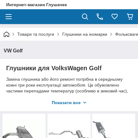
Интернет-магазин Глушачек
Товари та послуги
Глушники на іномарки
Фольксваге
VW Golf
Глушники для VolksWagen Golf
Заміна глушника або його ремонт потрібна в середньому
кожні три роки експлуатації автомобіля. Це обумовлено
частими перепадами температур (особливо в зимовий час),
активним впливом розпечених газів зсередини, вібраціями та
іншими руйнівними факторами. Експлуатація Volkswagen Golf
Показати все
з пошкодженим глушником можлива, але доставляє масу
незручностей (сильний шум, неприємні запахи в салоні
тощо).
VW Golf одна з вдалих моделей, це підтверджується
існуванням вже 8 поколінь цього авто, і виробництво ще