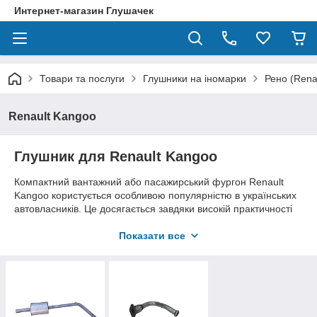
Интернет-магазин Глушачек
Товари та послуги
Глушники на іномарки
Рено (Rena
Renault Kangoo
Глушник для Renault Kangoo
Компактний вантажний або пасажирський фургон Renault
Kangoo користується особливою популярністю в українських
автовласників. Це досягається завдяки високій практичності
та надійності цього авто. Сам автомобіль випускався з 1997
року і виробляється до теперішнього моменту.
Показати все
Якщо ви шукаєте глушник, резонатор, приймальну, середню,
з'єднувальну або колекторну трубу, гофру, інші компоненти, а
також глушник Рено Кенго дизель і оригінальні кріплення до
деталей, все це можна знайти у нас на сайті.
Особливості вибору запчастин вихлопу на Рено