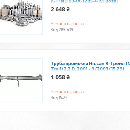
X-Trail) 03-06 (285-419) Bosal
2 648 ₴
Немає в наявності
285-419
Труба проміжна Ніссан Х-Трейл (N
Trail) 2,2 D, 2001 - 9/2003 (15.29)
Polmostrow алюминизированный
1 058 ₴
Немає в наявності
15.29