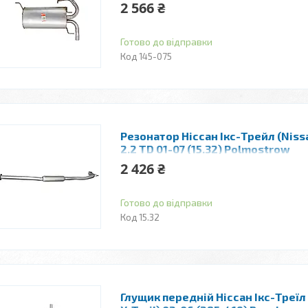
алюминизированный
2 566 ₴
Готово до відправки
145-075
Резонатор Ніссан Ікс-Трейл (Nissa
2.2 TD 01-07 (15.32) Polmostrow
алюминизированный
2 426 ₴
Готово до відправки
15.32
Глущик передній Ніссан Ікс-Треїл