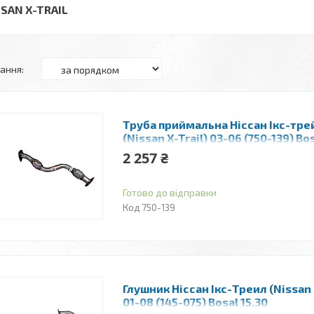
SSAN X-TRAIL
Труба приймальна Ніссан Ікс-тре
(Nissan X-Trail) 03-06 (750-139) Bo
алюминизированный
2 257 ₴
Готово до відправки
750-139
Глушник Ніссан Ікс-Треил (Nissan 
01-08 (145-075) Bosal 15.30