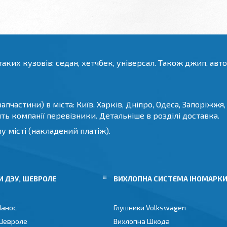
аких кузовів: седан, хетчбек, універсал. Також джип, авто
пчастини) в міста: Київ, Харків, Дніпро, Одеса, Запоріжжя, 
дять компанії перевізники. Детальніше в розділі доставка.
 місті (накладений платіж).
 ДЭУ, ШЕВРОЛЕ
ВИХЛОПНА СИСТЕМА ІНОМАРК
Ланос
Глушники Volkswagen
Шевроле
Вихлопна Шкода