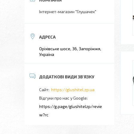
Інтернет-магазин "Глушачек"
Оріхівське шосе, 36, Запоріжжя,
Україна
https://glushitel.zp.ua
Відгуки про нас у Google
https://g.page/glushitelzp/revie
w?rc