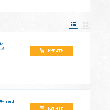
йл
sal
КУПИТИ
X-Trail)
КУПИТИ