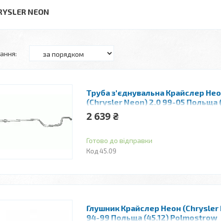
RYSLER NEON
Труба з'єднувальна Крайслер Не
(Chrysler Neon) 2.0 99-05 Польща 
Polmostrow
2 639 ₴
Готово до відправки
45.09
Глушник Крайслер Неон (Chrysler 
94-99 Польща (45.12) Polmostrow