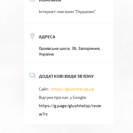
Інтернет-магазин "Глушачек"
Оріхівське шосе, 36, Запоріжжя,
Україна
https://glushitel.zp.ua
Відгуки про нас у Google
https://g.page/glushitelzp/revie
w?rc