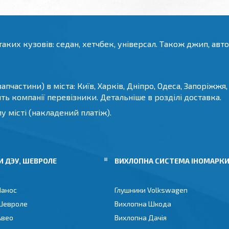
аких кузовів: седан, хетчбек, універсал. Також джип, авто
пчастини) в міста: Київ, Харків, Дніпро, Одеса, Запоріжжя, 
дять компанії перевізники. Детальніше в розділі доставка.
 місті (накладений платіж).
 ДЭУ, ШЕВРОЛЕ
ВИХЛОПНА СИСТЕМА ІНОМАРК
Ланос
Глушники Volkswagen
Шевроле
Вихлопна Шкода
Авео
Вихлопна Дачія