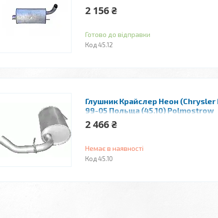
алюминизированный
2 156 ₴
Готово до відправки
45.12
Глушник Крайслер Неон (Chrysler 
99-05 Польща (45.10) Polmostrow
алюминизированный
2 466 ₴
Немає в наявності
45.10