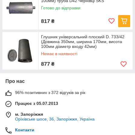
100мм) труба D42 Чернівці SKS
Готово до відправки
817
₴
Глушник універсальний плоский D. 733/42
(Довжина 350мм, ширина 170мм, висота
100мм діаметр входу 42мм)
Немає в наявності
877
₴
Про нас
96% позитивних з 372 відгуків за рік
Працює з 05.07.2013
м. Запоріжжя
Оріхівське шосе, 36, Запоріжжя, Україна
Контакти