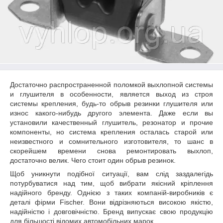
Достаточно распространенной поломкой выхлопной системы
и глушителя в особенности, является выход из строя
системы крепления, будь-то обрыв резинки глушителя или
износ какого-нибудь другого элемента. Даже если вы
установили качественный глушитель, резонатор и прочие
компоненты, но система крепления осталась старой или
неизвестного и сомнительного изготовителя, то шанс в
скорейшем времени снова ремонтировать выхлоп,
достаточно велик. Чего стоит один обрыв резинок.
Щоб уникнути подібної ситуації, вам слід заздалегідь
потурбуватися над тим, щоб вибрати якісний кріплення
надійного бренду. Однією з таких компаній-виробників є
деталі фірми Fischer. Вони відрізняються високою якістю,
надійністю і довговічністю. Бренд випускає свою продукцію
для більшості відомих автомобільних марок.