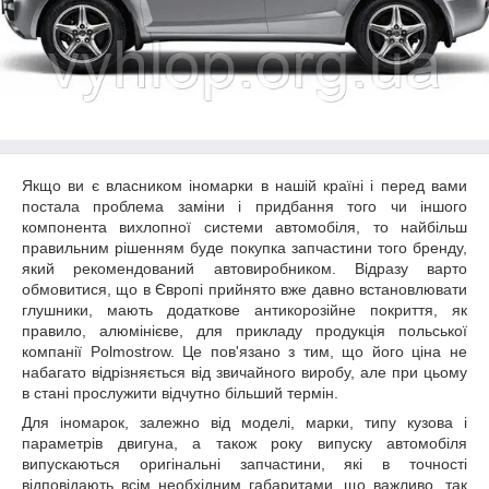
Якщо ви є власником іномарки в нашій країні і перед вами
постала проблема заміни і придбання того чи іншого
компонента вихлопної системи автомобіля, то найбільш
правильним рішенням буде покупка запчастини того бренду,
який рекомендований автовиробником. Відразу варто
обмовитися, що в Європі прийнято вже давно встановлювати
глушники, мають додаткове антикорозійне покриття, як
правило, алюмінієве, для прикладу продукція польської
компанії Polmostrow. Це пов'язано з тим, що його ціна не
набагато відрізняється від звичайного виробу, але при цьому
в стані прослужити відчутно більший термін.
Для іномарок, залежно від моделі, марки, типу кузова і
параметрів двигуна, а також року випуску автомобіля
випускаються оригінальні запчастини, які в точності
відповідають всім необхідним габаритами, що важливо, так