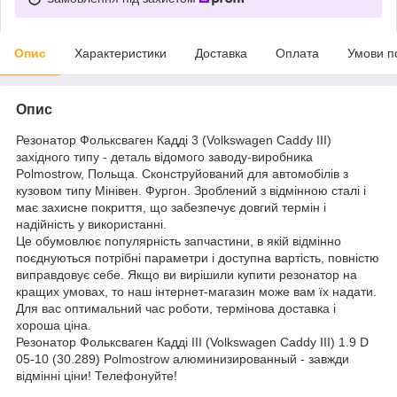
Опис
Характеристики
Доставка
Оплата
Умови п
Опис
Резонатор Фольксваген Кадді 3 (Volkswagen Caddy III)
західного типу - деталь відомого заводу-виробника
Polmostrow, Польща. Сконструйований для автомобілів з
кузовом типу Мінівен. Фургон. Зроблений з відмінною сталі і
має захисне покриття, що забезпечує довгий термін і
надійність у використанні.
Це обумовлює популярність запчастини, в якій відмінно
поєднуються потрібні параметри і доступна вартість, повністю
виправдовує себе. Якщо ви вирішили купити резонатор на
кращих умовах, то наш інтернет-магазин може вам їх надати.
Для вас оптимальний час роботи, термінова доставка і
хороша ціна.
Резонатор Фольксваген Кадді III (Volkswagen Caddy III) 1.9 D
05-10 (30.289) Polmostrow алюминизированный - завжди
відмінні ціни! Телефонуйте!