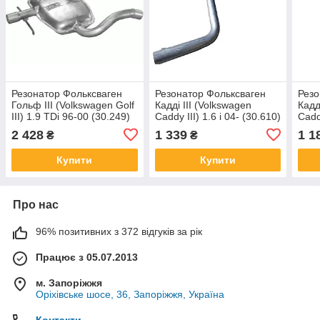
Резонатор Фольксваген
Резонатор Фольксваген
Резо
Гольф III (Volkswagen Golf
Кадді III (Volkswagen
Кадд
III) 1.9 TDi 96-00 (30.249)
Caddy III) 1.6 i 04- (30.610)
Caddy
Polmostrow
Polmostrow
SKS
2 428
1 339
1 1
₴
₴
алюминизированный
алюминизированный
Купити
Купити
Про нас
96% позитивних з 372 відгуків за рік
Працює з 05.07.2013
м. Запоріжжя
Оріхівське шосе, 36, Запоріжжя, Україна
Контакти