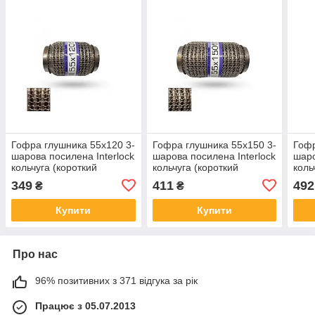
Гофра глушника 55x120 3-
Гофра глушника 55x150 3-
Гофр
шарова посилена Interlock
шарова посилена Interlock
шаро
кольчуга (короткий
кольчуга (короткий
коль
фланець/неірж.сталь)
фланець/неірж.сталь)
флан
349
411
492
₴
₴
EuroEx
EuroEx
Euro
Купити
Купити
Про нас
96% позитивних з 371 відгука за рік
Працює з 05.07.2013