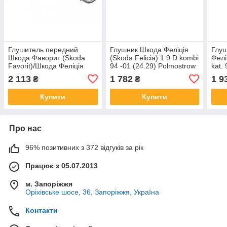
Глушитель передний
Глушник Шкода Феліція
Глущ
Шкода Фаворит (Skoda
(Skoda Felicia) 1.9 D kombi
Фелі
Favorit)/Шкода Феліція
94 -01 (24.29) Polmostrow
kat.
(Skoda Felicia) 1.3 89-01
алюминизированный
24.3
2 113
1 782
1 9
₴
₴
(282-651) Bosal 24.04
Купити
Купити
Про нас
96% позитивних з 372 відгуків за рік
Працює з 05.07.2013
м. Запоріжжя
Оріхівське шосе, 36, Запоріжжя, Україна
Контакти