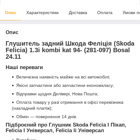
Опис
Характеристики
Доставка
Оплата
Умови п
Опис
Глушитель задний Шкода Феліція (Skoda
Felicia) 1.3i kombi kat 94- (281-097) Bosal
24.11
Наші переваги
Величезна наявність майже на всі автомобілі;
Якісні запчастини або запчастини економкласу;
Відправки щодня Делівері, Нова Пошта;
Оплата товару у разі отримання в офісі перевізника
(накладний платіж);
Обмін — повернення 14 днів.
Підброєний про Глушник Skoda Felicia I Пікап,
Felicia I Універсал, Felicia Ii Універсал
Виробник