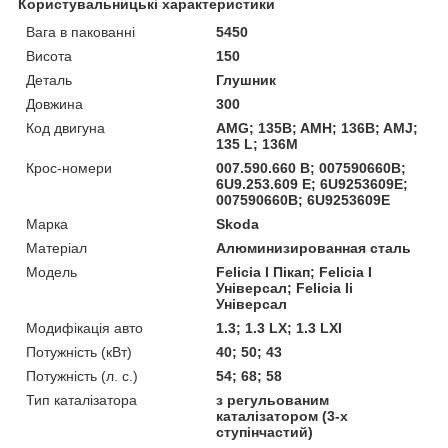
Користувальницькі характеристики
Вага в пакованні
5450
Висота
150
Деталь
Глушник
Довжина
300
Код двигуна
AMG; 135B; AMH; 136B; AMJ;
135 L; 136M
Крос-номери
007.590.660 B; 007590660B;
6U9.253.609 E; 6U9253609E;
007590660B; 6U9253609E
Марка
Skoda
Матеріал
Алюминизированная сталь
Мoдель
Felicia I Пікап; Felicia I
Універсал; Felicia Ii
Універсал
Модифікація авто
1.3; 1.3 LX; 1.3 LXI
Потужність (кВт)
40; 50; 43
Потужність (л. с.)
54; 68; 58
Тип каталізатора
з регульованим
каталізатором (3-х
ступінчастий)