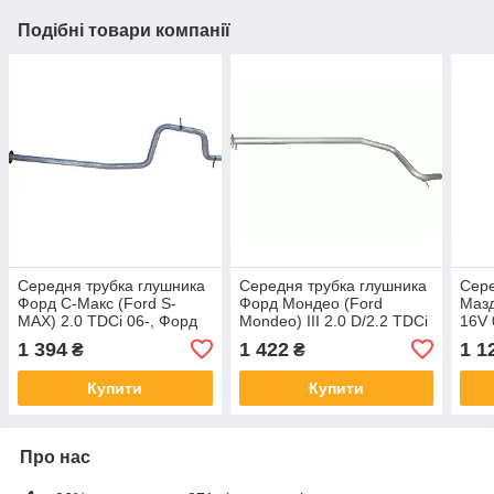
Подібні товари компанії
Середня трубка глушника
Середня трубка глушника
Сере
Форд С-Макс (Ford S-
Форд Мондео (Ford
Мазд
MAX) 2.0 TDCi 06-, Форд
Mondeo) III 2.0 D/2.2 TDCi
16V 
Мондео (Ford Mondeo IV
Turbo Diesel, /2004 -
2.0 
1 394
1 422
1 1
₴
₴
2.0 TDCi 07-,
2/2007 (08.594)
Polm
Купити
Купити
Про нас