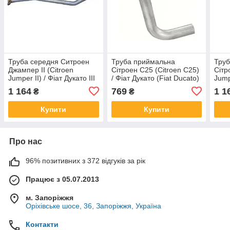
Труба середня Ситроен
Труба приймальна
Тру
Джампер II (Citroen
Сітроен С25 (Citroen C25)
Сітр
Jumper II) / Фіат Дукато III
/ Фіат Дукато (Fiat Ducato)
Jump
(Fiat Ducato III) / Пежо
/ Пежо Ж5 (Peugeot J5)
Duca
1 164
769
1 1
₴
₴
Боксер II (Peugeot Boxer
1.8/2.0 (07.271)
(Peu
II) 2.8
Купити
Купити
Про нас
96% позитивних з 372 відгуків за рік
Працює з 05.07.2013
м. Запоріжжя
Оріхівське шосе, 36, Запоріжжя, Україна
Контакти