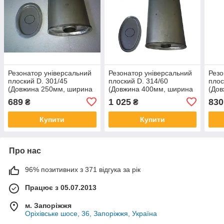
Резонатор універсальний
Резонатор універсальний
Резо
плоский D. 301/45
плоский D. 314/60
плос
(Довжина 250мм, ширина
(Довжина 400мм, ширина
(Дов
170мм, висота 100 мм,
200мм, висота 100 мм,
170м
689
1 025
830
₴
₴
діаметр входу 45мм)
діаметр входу 60мм)
діам
Купити
Купити
Про нас
96% позитивних з 371 відгука за рік
Працює з 05.07.2013
м. Запоріжжя
Оріхівське шосе, 36, Запоріжжя, Україна