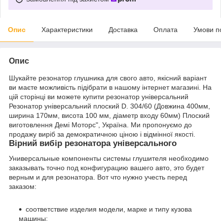
Опис
Характеристики
Доставка
Оплата
Умови п
Опис
Шукайте резонатор глушника для свого авто, якісний варіант
ви маєте можливість підібрати в нашому інтернет магазині. На
цій сторінці ви можете купити резонатор універсальний
Резонатор універсальний плоский D. 304/60 (Довжина 400мм,
ширина 170мм, висота 100 мм, діаметр входу 60мм) Плоский
виготовлення Демі Моторс", Україна. Ми пропонуємо до
продажу виріб за демократичною ціною і відмінної якості.
Вірний вибір резонатора універсального
Универсальные компоненты системы глушителя необходимо
заказывать точно под конфигурацию вашего авто, это будет
верным и для резонатора. Вот что нужно учесть перед
заказом:
соответствие изделия модели, марке и типу кузова
машины;