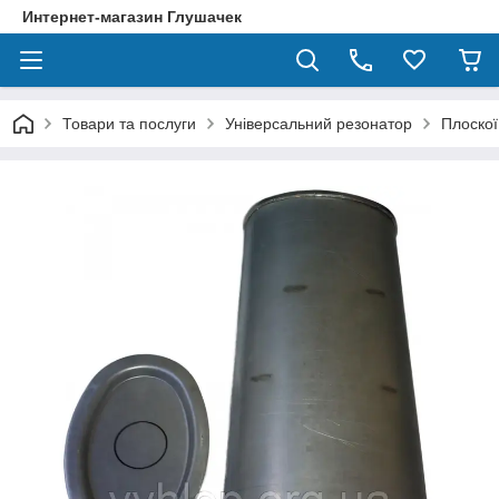
Интернет-магазин Глушачек
Товари та послуги
Універсальний резонатор
Плоско