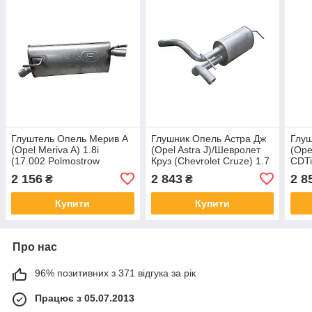
Глуштель Опель Мерив А
Глушник Опель Астра Дж
Глуш
(Opel Meriva A) 1.8i
(Opel Astra J)/Шевролет
(Ope
(17.002 Polmostrow
Круз (Chevrolet Cruze) 1.7
CDTi
алюмінізований
CDTi (17.102) Polmostrow
алюм
2 156
2 843
2 8
₴
₴
Купити
Купити
Про нас
96% позитивних з 371 відгука за рік
Працює з 05.07.2013