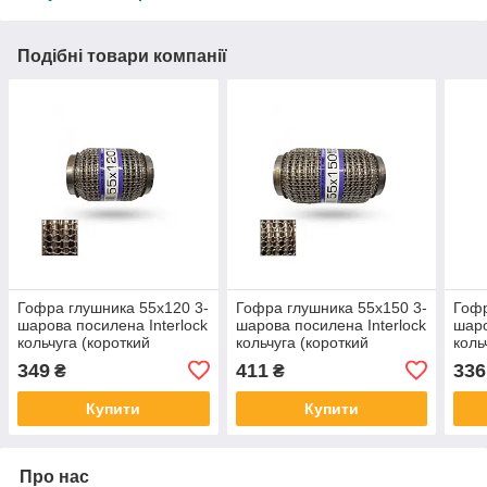
Подібні товари компанії
Гофра глушника 55x120 3-
Гофра глушника 55x150 3-
Гофр
шарова посилена Interlock
шарова посилена Interlock
шаро
кольчуга (короткий
кольчуга (короткий
коль
фланець/неірж.сталь)
фланець/неірж.сталь)
флан
349
411
336
₴
₴
EuroEx
EuroEx
Euro
Купити
Купити
Про нас