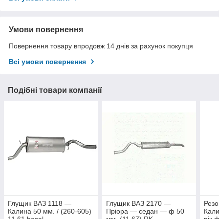
Умови повернення
Повернення товару впродовж 14 днів за рахунок покупця
Всі умови повернення
Подібні товари компанії
Глущик ВАЗ 1118 —
Глущик ВАЗ 2170 —
Резо
Калина 50 мм. / (260-605)
Пріора — седан — ф 50
Кали
11.61 bosal
мм. (11.67) RK
рік 