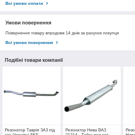
Всі умови оплати
Умови повернення
Повернення товару впродовж 14 днів за рахунок покупця
Всі умови повернення
Подібні товари компанії
Резонатор Таврія ЗАЗ під
Резонатор Нива ВАЗ
Резо
кат. Чернівці SKS
21214 - Тайга под кат.
Нива