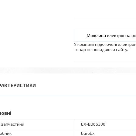
У компанії підключені електро
товар не покидаючи сайту.
РАКТЕРИСТИКИ
новні
 запчастини
EX-BD66300
обник
EuroEx