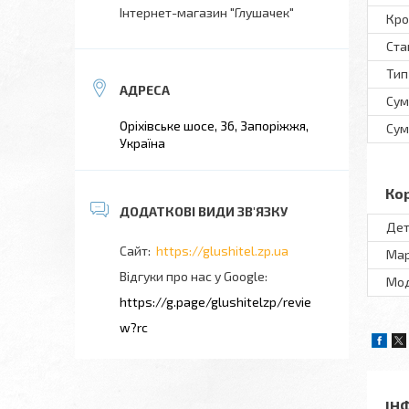
Інтернет-магазин "Глушачек"
Кро
Ста
Тип
Сум
Оріхівське шосе, 36, Запоріжжя,
Сум
Україна
Ко
Дет
https://glushitel.zp.ua
Ма
Відгуки про нас у Google
Мo
https://g.page/glushitelzp/revie
w?rc
ІН