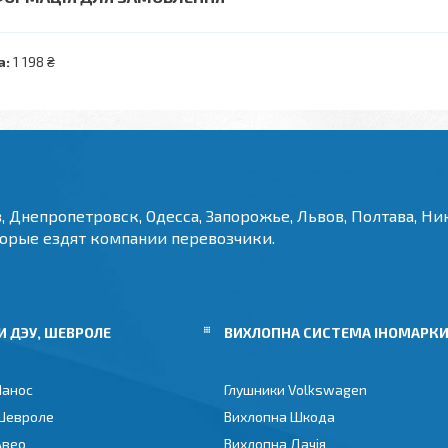
а:
1 198 ₴
, Днепропетровск, Одесса, Запорожье, Львов, Полтава, Ник
торые ездят компании перевозчики.
 ДЭУ, ШЕВРОЛЕ
ВИХЛОПНА СИСТЕМА ІНОМАРК
Ланос
Глушники Volkswagen
Шевроле
Вихлопна Шкода
Авео
Вихлопна Дачія