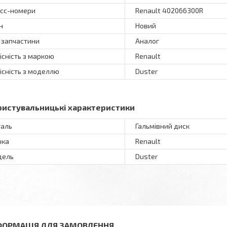
сс-номери
Renault 402066300R
н
Новий
 запчастини
Аналог
існість з маркою
Renault
існість з моделлю
Duster
ристувальницькі характеристики
аль
Гальмівний диск
рка
Renault
дель
Duster
ФОРМАЦІЯ ДЛЯ ЗАМОВЛЕННЯ