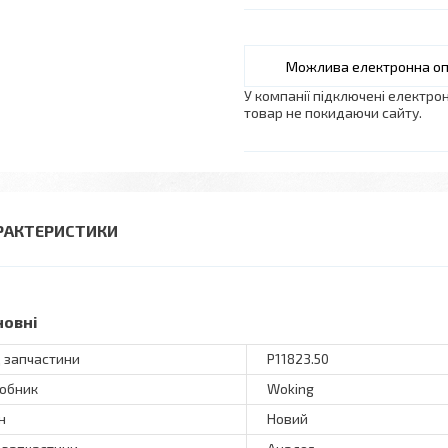
У компанії підключені електро
товар не покидаючи сайту.
РАКТЕРИСТИКИ
новні
 запчастини
P11823.50
обник
Woking
н
Новий