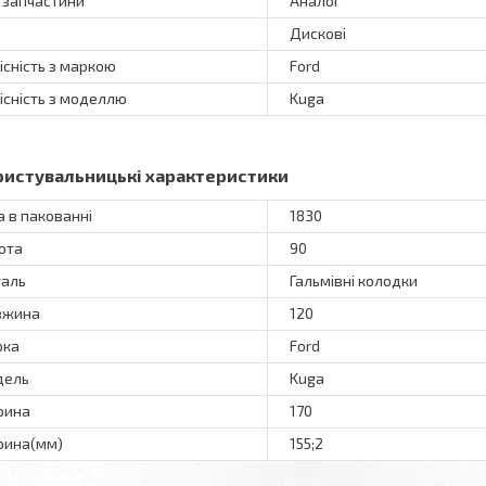
 запчастини
Аналог
Дискові
існість з маркою
Ford
існість з моделлю
Kuga
ристувальницькі характеристики
а в пакованні
1830
ота
90
аль
Гальмівні колодки
вжина
120
рка
Ford
дель
Kuga
рина
170
ина(мм)
155;2