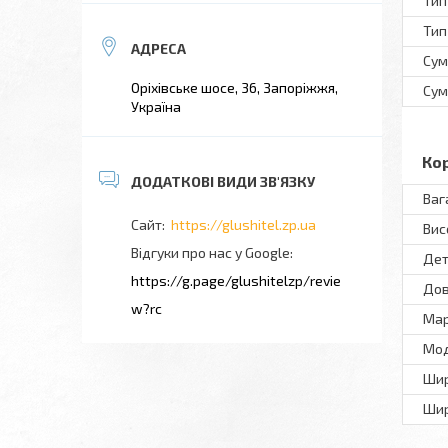
Тип
Тип
Сум
Оріхівське шосе, 36, Запоріжжя,
Сум
Україна
Ко
Ваг
https://glushitel.zp.ua
Вис
Відгуки про нас у Google
Дет
https://g.page/glushitelzp/revie
До
w?rc
Ма
Мo
Ши
Шир