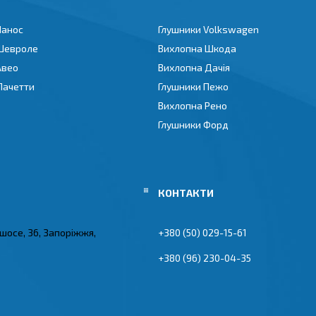
Ланос
Глушники Volkswagen
Шевроле
Вихлопна Шкода
Авео
Вихлопна Дачія
Лачетти
Глушники Пежо
Вихлопна Рено
Глушники Форд
 шосе, 36, Запоріжжя,
+380 (50) 029-15-61
+380 (96) 230-04-35