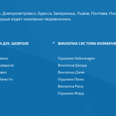
, Днепропетровск, Одесса, Запорожье, Львов, Полтава, Ник
торые ездят компании перевозчики.
 ДЭУ, ШЕВРОЛЕ
ВИХЛОПНА СИСТЕМА ІНОМАРК
Ланос
Глушники Volkswagen
Шевроле
Вихлопна Шкода
Авео
Вихлопна Дачія
Лачетти
Глушники Пежо
Вихлопна Рено
Глушники Форд