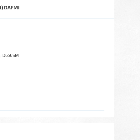
M) DAFMI
:
D656SM