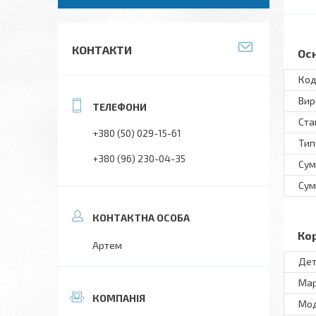
КОНТАКТИ
Ос
Код
Вир
Ста
+380 (50) 029-15-61
Тип
+380 (96) 230-04-35
Сум
Сум
Ко
Артем
Дет
Ма
Мo