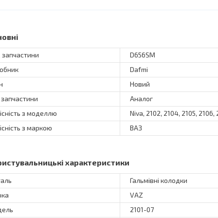
новні
 запчастини
D656SM
обник
Dafmi
н
Новий
 запчастини
Аналог
існість з моделлю
Niva, 2102, 2104, 2105, 2106,
існість з маркою
ВАЗ
ристувальницькі характеристики
аль
Гальмівні колодки
рка
VAZ
дель
2101-07