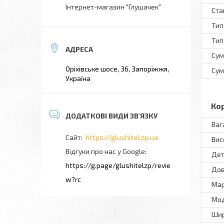
Інтернет-магазин "Глушачек"
Ста
Тип
Тип
Сум
Оріхівське шосе, 36, Запоріжжя,
Сум
Україна
Ко
Ваг
https://glushitel.zp.ua
Вис
Відгуки про нас у Google
Дет
https://g.page/glushitelzp/revie
До
w?rc
Ма
Мo
Ши