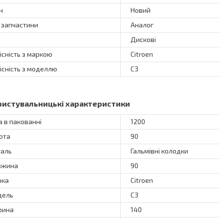
н
Новий
 запчастини
Аналог
Дискові
існість з маркою
Citroen
існість з моделлю
C3
ристувальницькі характеристики
а в пакованні
1200
ота
90
аль
Гальмівні колодки
вжина
90
рка
Citroen
дель
C3
рина
140