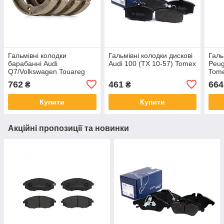
Гальмівні колодки
Гальмівні колодки дискові
Галь
барабанні Audi
Audi 100 (TX 10-57) Tomex
Peug
Q7/Volkswagen Touareg
Tom
(TX 22-67) Tomex
762
461
664
₴
₴
Купити
Купити
Акційні пропозиції та новинки