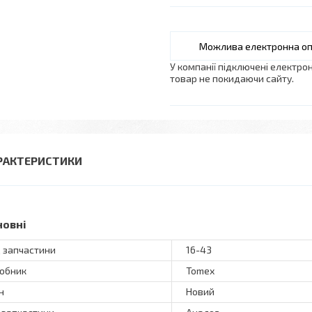
У компанії підключені електро
товар не покидаючи сайту.
РАКТЕРИСТИКИ
новні
 запчастини
16-43
обник
Tomex
н
Новий