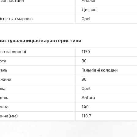
 запчастини
Аналог
Дискові
існість з маркою
Opel
ристувальницькі характеристики
а в пакованні
1150
ота
90
аль
Гальмівні колодки
вжина
90
рка
Opel
дель
Antara
рина
140
ина(мм)
110;7