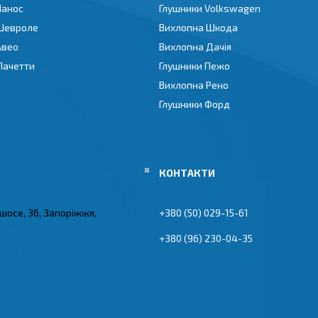
Ланос
Глушники Volkswagen
Шевроле
Вихлопна Шкода
Авео
Вихлопна Дачія
Лачетти
Глушники Пежо
Вихлопна Рено
Глушники Форд
 шосе, 36, Запоріжжя,
+380 (50) 029-15-61
+380 (96) 230-04-35