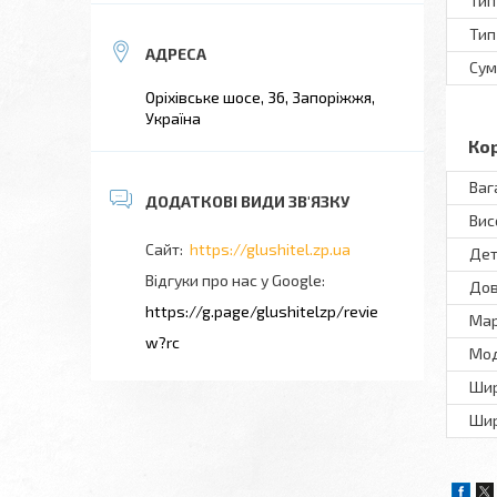
Тип
Тип
Сум
Оріхівське шосе, 36, Запоріжжя,
Україна
Ко
Ваг
Вис
https://glushitel.zp.ua
Дет
Відгуки про нас у Google
До
https://g.page/glushitelzp/revie
Ма
w?rc
Мo
Ши
Шир