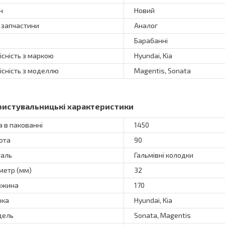
н
Новий
 запчастини
Аналог
Барабанні
існість з маркою
Hyundai, Kia
існість з моделлю
Magentis, Sonata
ристувальницькі характеристики
а в пакованні
1450
ота
90
аль
Гальмівні колодки
метр (мм)
32
вжина
170
рка
Hyundai, Kia
дель
Sonata, Magentis