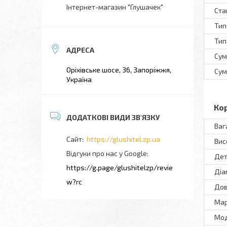
Інтернет-магазин "Глушачек"
Ста
Тип
Тип
Сум
Оріхівське шосе, 36, Запоріжжя,
Сум
Україна
Ко
Ваг
https://glushitel.zp.ua
Вис
Відгуки про нас у Google
Дет
https://g.page/glushitelzp/revie
Діа
w?rc
До
Ма
Мo