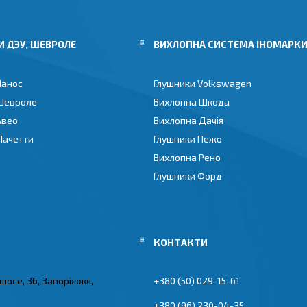
 ДЭУ, ШЕВРОЛЕ
ВИХЛОПНА СИСТЕМА ІНОМАРК
Ланос
Глушники Volkswagen
Шевроле
Вихлопна Шкода
Авео
Вихлопна Дачія
Лачетти
Глушники Пежо
Вихлопна Рено
Глушники Форд
 шосе, 36, Запоріжжя,
+380 (50) 029-15-61
+380 (96) 230-04-35