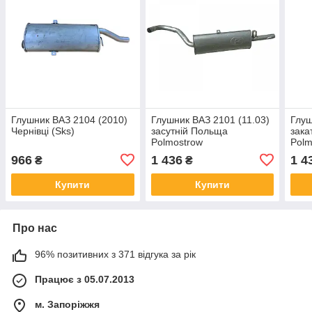
Глушник ВАЗ 2104 (2010)
Глушник ВАЗ 2101 (11.03)
Глуш
Чернівці (Sks)
засутній Польща
зака
Polmostrow
Polm
алю
966
1 436
1 4
₴
₴
Купити
Купити
Про нас
96% позитивних з 371 відгука за рік
Працює з 05.07.2013
м. Запоріжжя