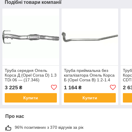
Подібні товари компанії
Труба середня Опель
Труба приймальна без
Труб
Корса Д (Opel Corsa D) 1.3
каталізатора Опель Корса
Корс
TDi 06 — (17.346)
Б (Opel Corsa B) 1.2-1.4
CDTI
Polmostrow
93-00 (17.396) Polmostrow
Polm
3 225
1 164
2 6
₴
₴
Купити
Купити
Про нас
96% позитивних з 370 відгуків за рік