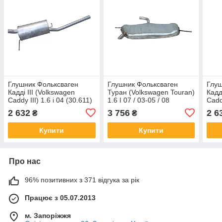
Глушник Фольксваген
Глушник Фольксваген
Глуш
Кадді III (Volkswagen
Туран (Volkswagen Touran)
Кадд
Caddy III) 1.6 i 04 (30.611)
1.6 I 07 / 03-05 / 08
Caddy
Polmostrow
(30.150) Polmostrow
Polm
2 632
3 756
2 6
₴
₴
алюминизированный
алюминизированный
алю
Купити
Купити
Про нас
96% позитивних з 371 відгука за рік
Працює з 05.07.2013
м. Запоріжжя