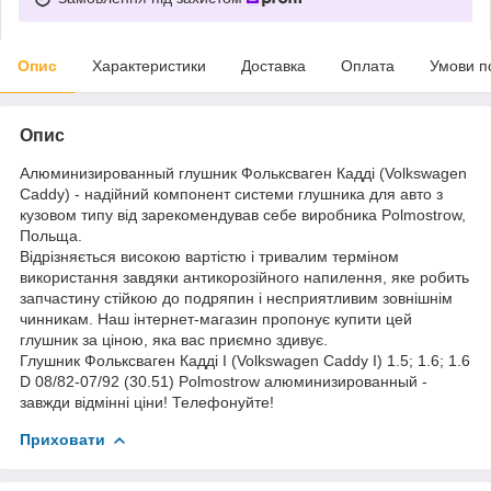
Опис
Характеристики
Доставка
Оплата
Умови п
Опис
Алюминизированный глушник Фольксваген Кадді (Volkswagen
Caddy) - надійний компонент системи глушника для авто з
кузовом типу від зарекомендував себе виробника Polmostrow,
Польща.
Відрізняється високою вартістю і тривалим терміном
використання завдяки антикорозійного напилення, яке робить
запчастину стійкою до подряпин і несприятливим зовнішнім
чинникам. Наш інтернет-магазин пропонує купити цей
глушник за ціною, яка вас приємно здивує.
Глушник Фольксваген Кадді I (Volkswagen Caddy I) 1.5; 1.6; 1.6
D 08/82-07/92 (30.51) Polmostrow алюминизированный -
завжди відмінні ціни! Телефонуйте!
Приховати