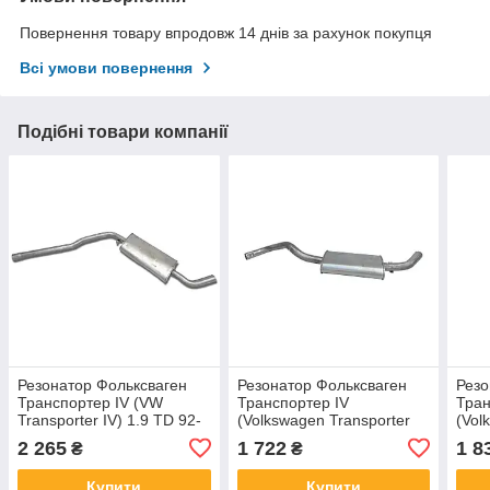
Повернення товару впродовж 14 днів за рахунок покупця
Всі умови повернення
Подібні товари компанії
Резонатор Фольксваген
Резонатор Фольксваген
Резо
Транспортер IV (VW
Транспортер IV
Тран
Transporter IV) 1.9 TD 92-
(Volkswagen Transporter
(Vol
95 (30.252) Polmostrow
IV) 2.4 D 4x4 syncro 96-
IV) 
2 265
1 722
1 8
₴
₴
алюминизированный
(30.260) Polmostrow
(30.
Купити
Купити