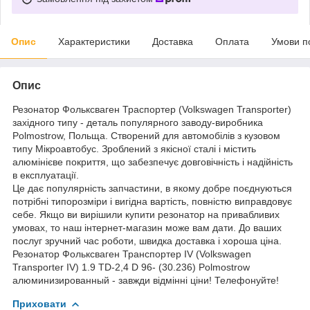
Опис
Характеристики
Доставка
Оплата
Умови п
Опис
Резонатор Фольксваген Траспортер (Volkswagen Transporter)
західного типу - деталь популярного заводу-виробника
Polmostrow, Польща. Створений для автомобілів з кузовом
типу Мікроавтобус. Зроблений з якісної сталі і містить
алюмінієве покриття, що забезпечує довговічність і надійність
в експлуатації.
Це дає популярність запчастини, в якому добре поєднуються
потрібні типорозміри і вигідна вартість, повністю виправдовує
себе. Якщо ви вирішили купити резонатор на привабливих
умовах, то наш інтернет-магазин може вам дати. До ваших
послуг зручний час роботи, швидка доставка і хороша ціна.
Резонатор Фольксваген Транспортер IV (Volkswagen
Transporter IV) 1.9 TD-2,4 D 96- (30.236) Polmostrow
алюминизированный - завжди відмінні ціни! Телефонуйте!
Приховати