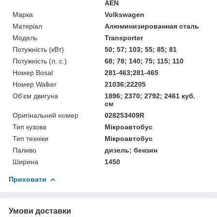
AEN
Марка
Volkswagen
Матеріал
Алюминизированная сталь
Мoдель
Transporter
Потужність (кВт)
50; 57; 103; 55; 85; 81
Потужність (л. с.)
68; 78; 140; 75; 115; 110
Номер Bosal
281-463;281-465
Номер Walker
21036;22205
Об'єм двигуна
1896; 2370; 2792; 2461 куб.
см
Оригінальний номер
028253409R
Тип кузова
Мікроавтобус
Тип техніки
Мікроавтобус
Паливо
дизель; бензин
Ширина
1450
Приховати
Умови доставки