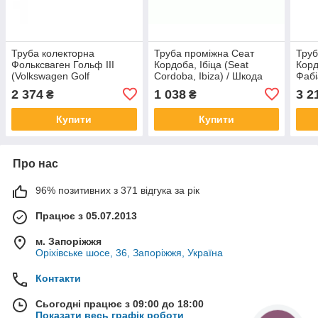
Труба колекторна
Труба проміжна Сеат
Труб
Фольксваген Гольф III
Кордоба, Ібіца (Seat
Корд
(Volkswagen Golf
Cordoba, Ibiza) / Шкода
Фабі
III)/(Passat)/(Volkswagen
Фабіа (Skoda Fabia) /
(Sea
2 374
1 038
3 2
₴
₴
Vento)/(Toledo)/(Ibiza)/(Cordoba)1.9D
Фольксваген Поло
Skod
93-96
(Volkswagen Polo)
Купити
Купити
Про нас
96% позитивних з 371 відгука за рік
Працює з 05.07.2013
м. Запоріжжя
Оріхівське шосе, 36, Запоріжжя, Україна
Контакти
Сьогодні працює з 09:00 до 18:00
Показати весь графік роботи