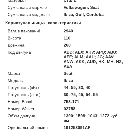
Матеріал
Сталь
Сумісність з маркою
Volkswagen, Seat
Сумісність з моделлю
Ibiza, Golf, Cordoba
Користувальницькі характеристики
Вага в пакованні
2940
Висота
110
Довжина
260
Код двигуна
ABD; AEX; AKV; APQ; ABU;
AEE; ALM; AAU; 2G; AAV;
ANW; AKK; AUD; HK; MH; NZ;
AEA
Марка
Seat
Мoдель
Ibiza
Потужність (кВт)
44; 55; 33; 40
Потужність (л. с.)
60; 75; 45; 54; 55
Номер Bosal
753-171
Номер Walker
02758
Об'єм двигуна
1390; 1598; 1043; 1272 куб.
см
Оригінальний номер
191253091AF