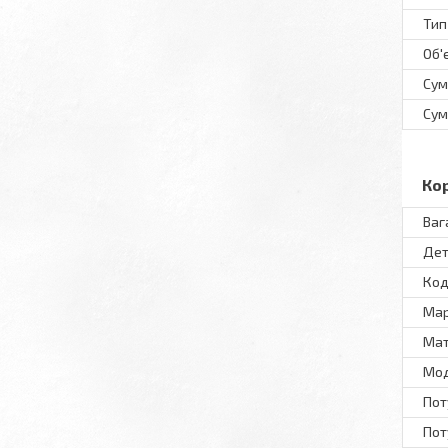
Тип
Об'
Сум
Сум
Ко
Ваг
Дет
Код
Ма
Мат
Мo
Пот
Поту