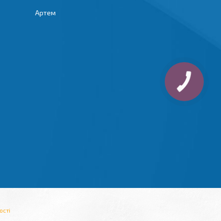
Артем
ості