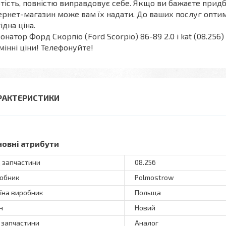
тість, повністю виправдовує себе. Якщо ви бажаєте прид
ернет-магазин може вам їх надати. До ваших послуг оптим
ідна ціна.
онатор Форд Скорпіо (Ford Scorpio) 86-89 2.0 i kat (08.
мінні ціни! Телефонуйте!
РАКТЕРИСТИКИ
новні атрибути
 запчастини
08.256
обник
Polmostrow
їна виробник
Польща
н
Новий
 запчастини
Аналог