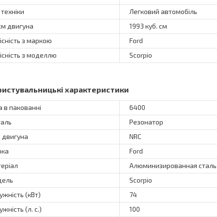
 техніки
Легковий автомобіль
єм двигуна
1993 куб. см
існість з маркою
Ford
існість з моделлю
Scorpio
ристувальницькі характеристики
а в пакованні
6400
аль
Резонатор
 двигуна
NRC
рка
Ford
еріал
Алюминизированная сталь
дель
Scorpio
ужність (кВт)
74
жність (л. с.)
100