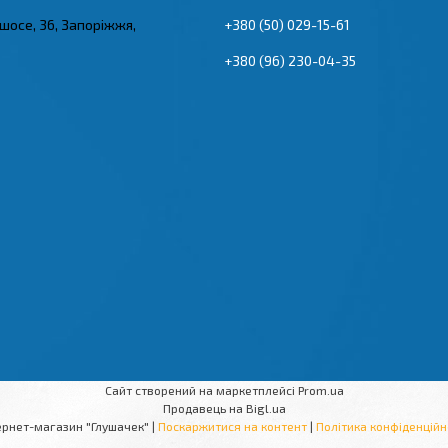
 шосе, 36, Запоріжжя,
+380 (50) 029-15-61
+380 (96) 230-04-35
Сайт створений на маркетплейсі
Prom.ua
Продавець на Bigl.ua
Інтернет-магазин "Глушачек" |
Поскаржитися на контент
|
Політика конфіденційн