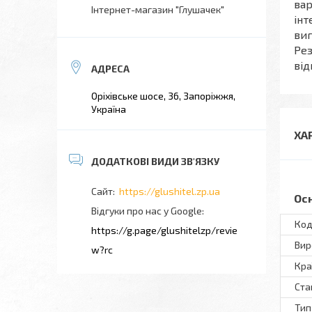
вар
Інтернет-магазин "Глушачек"
інт
виг
Рез
від
Оріхівське шосе, 36, Запоріжжя,
Україна
ХА
https://glushitel.zp.ua
Ос
Відгуки про нас у Google
Код
https://g.page/glushitelzp/revie
Вир
w?rc
Кра
Ста
Тип