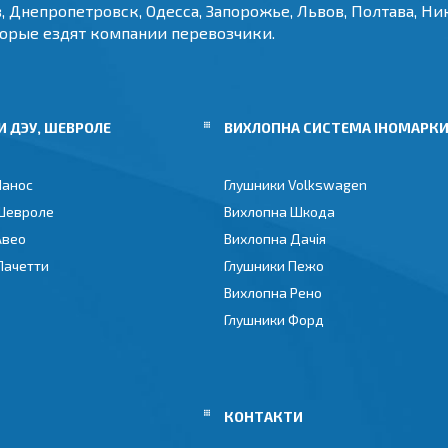
, Днепропетровск, Одесса, Запорожье, Львов, Полтава, Ник
торые ездят компании перевозчики.
 ДЭУ, ШЕВРОЛЕ
ВИХЛОПНА СИСТЕМА ІНОМАРК
Ланос
Глушники Volkswagen
Шевроле
Вихлопна Шкода
Авео
Вихлопна Дачія
Лачетти
Глушники Пежо
Вихлопна Рено
Глушники Форд