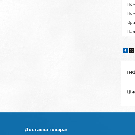
Ном
Ном
Ори
Пал
ІН
Цін
Доставка товара: