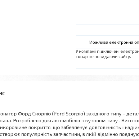
У компанії підключені електро
товар не покидаючи сайту.
онатор Форд Скорпіо (Ford Scorpio) західного типу - дет
ьща. Розроблено для автомобілів з кузовом типу . Виготовл
икорозійне покриття, що забезпечує довговічність і надійн
створює популярність запчастини, в якій відмінно поєдную