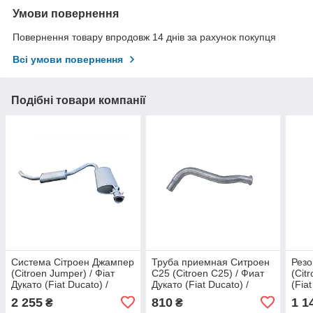
Умови повернення
Повернення товару впродовж 14 днів за рахунок покупця
Всі умови повернення
Подібні товари компанії
Система Сітроен Джампер
Труба приемная Ситроен
Резо
(Citroen Jumper) / Фіат
С25 (Citroen C25) / Фиат
(Cit
Дукато (Fiat Ducato) /
Дукато (Fiat Ducato) /
(Fia
Пежо Боксер (Peugeot
Пежо Ж5 (Peugeot J5)
(Peu
2 255
810
1 1
₴
₴
Boxer) 2.0 i; 1.9
2.0D 81- 93
D; 2