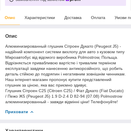
Опис
Характеристики
Доставка
Оплата
Умови п
Опис
Алюминизированный глушник Сітроен Дукато (Peugeot J5) -
надійний компонент системи вихлопу для авто з кузовом типу
Мікроавтобус від відомого виробника Polmostrow, Польща.
Відрізняється привабливою вартістю і тривалим терміном
експлуатації завдяки нанесенню антикорозійного, що робить
деталь стійкою до подряпин і негативним зовнішнім чинникам.
Наш інтернет-магазин пропонує купити представлений
глушник за ціною, яка вас приємно здивує.
Глушник Сітроен С25 (Citroen C25) / Фіат Дукато (Fiat Ducato)
/ Пежо Ж5 (Peugeot J5) 1.9 D-2.4 D 82-94 (07.08) Polmostrow
алюминизированный - завжди відмінні ціни! Телефонуйте!
Приховати
Характеристики