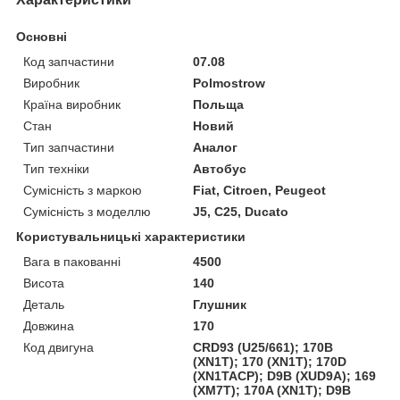
Основні
Код запчастини
07.08
Виробник
Polmostrow
Країна виробник
Польща
Стан
Новий
Тип запчастини
Аналог
Тип техніки
Автобус
Сумісність з маркою
Fiat, Citroen, Peugeot
Сумісність з моделлю
J5, C25, Ducato
Користувальницькі характеристики
Вага в пакованні
4500
Висота
140
Деталь
Глушник
Довжина
170
Код двигуна
CRD93 (U25/661); 170B
(XN1T); 170 (XN1T); 170D
(XN1TACP); D9B (XUD9A); 169
(XM7T); 170A (XN1T); D9B