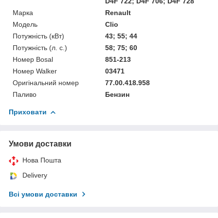
D4F 722; D4F 706; D4F 728
Марка
Renault
Мoдель
Clio
Потужність (кВт)
43; 55; 44
Потужність (л. с.)
58; 75; 60
Номер Bosal
851-213
Номер Walker
03471
Оригінальний номер
77.00.418.958
Паливо
Бензин
Приховати
Умови доставки
Нова Пошта
Delivery
Всі умови доставки