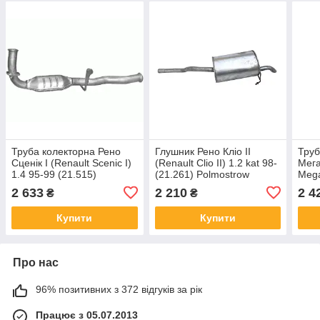
Труба колекторна Рено
Глушник Рено Кліо II
Труб
Сценік I (Renault Scenic I)
(Renault Clio II) 1.2 kat 98-
Мега
1.4 95-99 (21.515)
(21.261) Polmostrow
Mega
Polmostrow
алюминизированный
03 -
2 633
2 210
2 4
₴
₴
Купити
Купити
Про нас
96% позитивних з 372 відгуків за рік
Працює з 05.07.2013