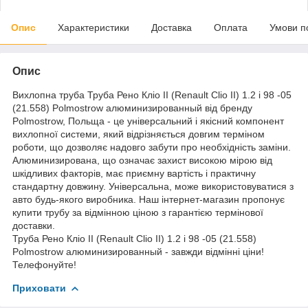
Опис
Характеристики
Доставка
Оплата
Умови п
Опис
Вихлопна труба Труба Рено Кліо II (Renault Clio II) 1.2 i 98 -05
(21.558) Polmostrow алюминизированный від бренду
Polmostrow, Польща - це універсальний і якісний компонент
вихлопної системи, який відрізняється довгим терміном
роботи, що дозволяє надовго забути про необхідність заміни.
Алюминизирована, що означає захист високою мірою від
шкідливих факторів, має приємну вартість і практичну
стандартну довжину. Універсальна, може використовуватися з
авто будь-якого виробника. Наш інтернет-магазин пропонує
купити трубу за відмінною ціною з гарантією термінової
доставки.
Труба Рено Кліо II (Renault Clio II) 1.2 i 98 -05 (21.558)
Polmostrow алюминизированный - завжди відмінні ціни!
Телефонуйте!
Приховати