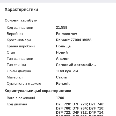
Характеристики
Основні атрибути
Код запчастини
21.558
Виробник
Polmostrow
Кросс-номери
Renault 7700418958
Країна виробник
Польща
Стан
Новий
Тип запчастини
Аналог
Тип техніки
Легковий автомобіль
Об'єм двигуна
1149 куб. см
Матеріал
Сталь
Сумісність з маркою
Renault
Користувальницькі характеристики
Вага в пакованні
1700
Код двигуна
D7F 720; D7F 726; D7F 746;
D7F 766; D7F 764; D7F 710;
D7F 722; D4F 712; D4F 714;