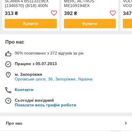
SCANIA 4 BS113319EX
MERC.ACTROS
VOL
(1346570) (8/18) 400N
ME109194EX
VO1
S123/L315mm EuroEx
(A0039802464) (8/18)
(8/1
313
392
347
₴
₴
300N S195/L508mm
Euro
EuroEx
Купити
Купити
Про нас
96% позитивних з 372 відгуків за рік
Працює з 05.07.2013
м. Запоріжжя
Оріхівське шосе, 36, Запоріжжя, Україна
Контакти
Сьогодні вихідний
Показати весь графік роботи
Про нас