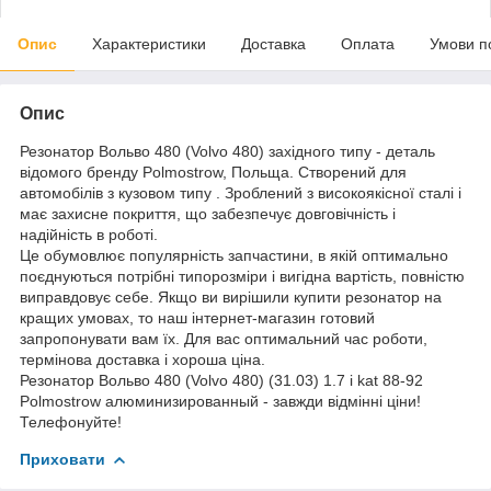
Опис
Характеристики
Доставка
Оплата
Умови п
Опис
Резонатор Вольво 480 (Volvo 480) західного типу - деталь
відомого бренду Polmostrow, Польща. Створений для
автомобілів з кузовом типу . Зроблений з високоякісної сталі і
має захисне покриття, що забезпечує довговічність і
надійність в роботі.
Це обумовлює популярність запчастини, в якій оптимально
поєднуються потрібні типорозміри і вигідна вартість, повністю
виправдовує себе. Якщо ви вирішили купити резонатор на
кращих умовах, то наш інтернет-магазин готовий
запропонувати вам їх. Для вас оптимальний час роботи,
термінова доставка і хороша ціна.
Резонатор Вольво 480 (Volvo 480) (31.03) 1.7 i kat 88-92
Polmostrow алюминизированный - завжди відмінні ціни!
Телефонуйте!
Приховати