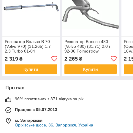
Резонатор Вольво В 70
Резонатор Вольво 480
Резо
(Volvo V70) (31.265) 1.7
(Volvo 480) (31.71) 2.0 i
(Opel
2.3 Turbo 01-04
92-96 Polmostrow
16V/
Polmostrow
алюминизированный
(17.
2 319
2 265
2 1
₴
₴
алюминизированный
алю
Купити
Купити
Про нас
96% позитивних з 371 відгука за рік
Працює з 05.07.2013
м. Запоріжжя
Оріхівське шосе, 36, Запоріжжя, Україна