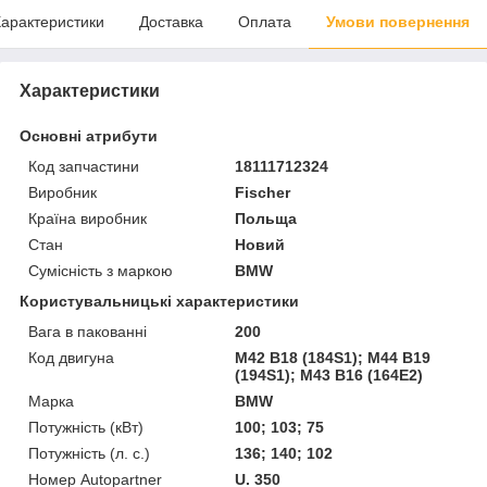
арактеристики
Доставка
Оплата
Умови повернення
Характеристики
Основні атрибути
Код запчастини
18111712324
Виробник
Fischer
Країна виробник
Польща
Стан
Новий
Сумісність з маркою
BMW
Користувальницькі характеристики
Вага в пакованні
200
Код двигуна
M42 B18 (184S1); M44 B19
(194S1); M43 B16 (164E2)
Марка
BMW
Потужність (кВт)
100; 103; 75
Потужність (л. с.)
136; 140; 102
Номер Autopartner
U. 350