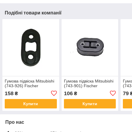
Подібні товари компанії
Гумова підвіска Mitsubishi
Гумова підвіска Mitsubishi
Гумо
(743-926) Fischer
(743-901) Fischer
(743
158
106
79
₴
₴
Купити
Купити
Про нас