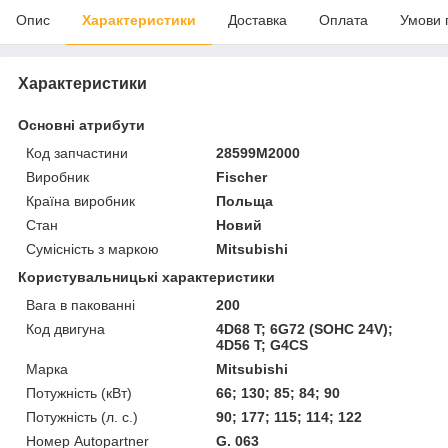
Опис
Характеристики
Доставка
Оплата
Умови 
Характеристики
Основні атрибути
Код запчастини
28599M2000
Виробник
Fischer
Країна виробник
Польща
Стан
Новий
Сумісність з маркою
Mitsubishi
Користувальницькі характеристики
Вага в пакованні
200
Код двигуна
4D68 T; 6G72 (SOHC 24V);
4D56 T; G4CS
Марка
Mitsubishi
Потужність (кВт)
66; 130; 85; 84; 90
Потужність (л. с.)
90; 177; 115; 114; 122
Номер Autopartner
G. 063