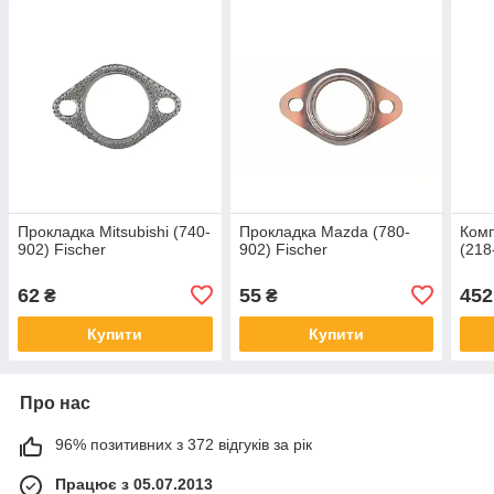
Прокладка Mitsubishi (740-
Прокладка Mazda (780-
Ком
902) Fischer
902) Fischer
(218
62
55
452
₴
₴
Купити
Купити
Про нас
96% позитивних з 372 відгуків за рік
Працює з 05.07.2013