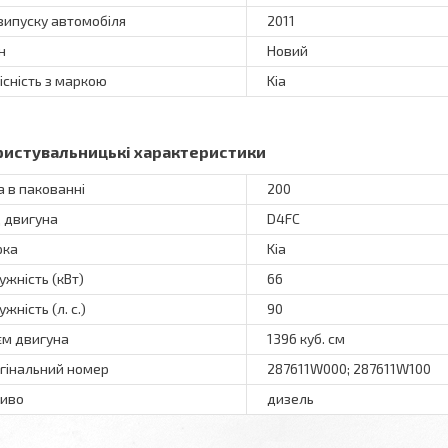
 випуску автомобіля
2011
н
Новий
існість з маркою
Kia
ристувальницькі характеристики
а в пакованні
200
 двигуна
D4FC
рка
Kia
ужність (кВт)
66
жність (л. с.)
90
єм двигуна
1396 куб. см
гінальний номер
287611W000; 287611W100
иво
дизель