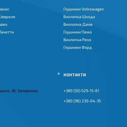
Ланос
Глушники Volkswagen
Шевроле
Вихлопна Шкода
Авео
Вихлопна Дачія
Лачетти
Глушники Пежо
Вихлопна Рено
Глушники Форд
 шосе, 36, Запоріжжя,
+380 (50) 029-15-61
+380 (96) 230-04-35