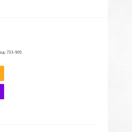
од:
733-905