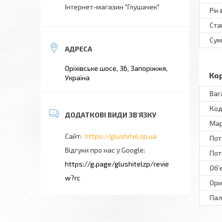
Інтернет-магазин "Глушачек"
Рік
Ста
Сум
Оріхівське шосе, 36, Запоріжжя,
Ко
Україна
Ваг
Код
Ма
https://glushitel.zp.ua
Пот
Відгуки про нас у Google
Поту
https://g.page/glushitelzp/revie
Об'
w?rc
Ори
Пал