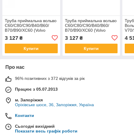
Труба приймальна вольво
Труба приймальна вольво
Труб
C60/С80/С90/В40/В60/
C60/С80/С90/В40/В60/
Воль
В70/В90/ХС60 (Volvo
В70/В90/XC60 (Volvo
V70/
S60/S80/S90/V40/V60/V70/V90/XC60)
S60/S80/S90/V40/V60/V70/V90/XC6
01-0
3 127
3 127
4 5
₴
₴
(31.012) Polmostrow
(31.007) Polmostrow
алю
Купити
Купити
Про нас
96% позитивних з 372 відгуків за рік
Працює з 05.07.2013
м. Запоріжжя
Оріхівське шосе, 36, Запоріжжя, Україна
Контакти
Сьогодні вихідний
Показати весь графік роботи