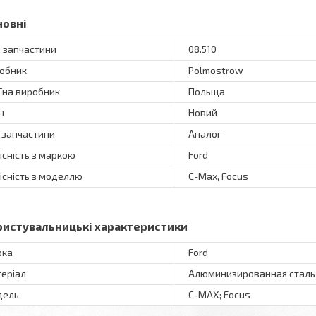
новні
 запчастини
08.510
обник
Polmostrow
їна виробник
Польща
н
Новий
 запчастини
Аналог
існість з маркою
Ford
існість з моделлю
C-Max, Focus
ристувальницькі характеристики
рка
Ford
еріал
Алюминизированная сталь
дель
C-MAX; Focus