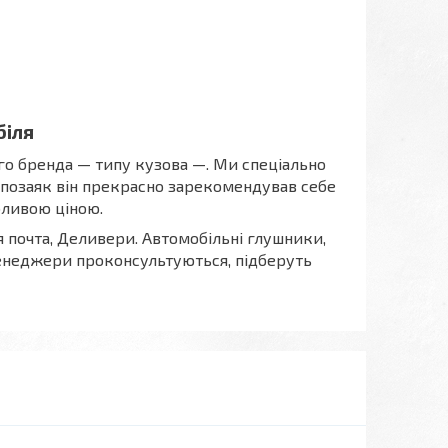
біля
го бренда — типу кузова —. Ми спеціально
 позаяк він прекрасно зарекомендував себе
абливою ціною.
я почта, Деливери. Автомобільні глушники,
енеджери проконсультуються, підберуть