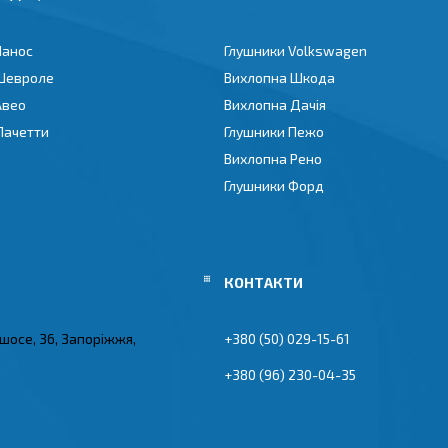
Ланос
Глушники Volkswagen
Шевроле
Вихлопна Шкода
Авео
Вихлопна Дачія
Лачетти
Глушники Пежо
Вихлопна Рено
Глушники Форд
 шосе, 36, Запоріжжя,
+380 (50) 029-15-61
+380 (96) 230-04-35