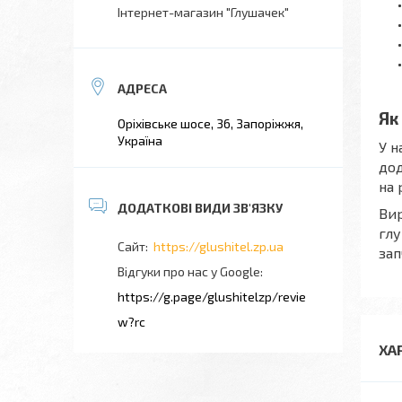
Інтернет-магазин "Глушачек"
Як
Оріхівське шосе, 36, Запоріжжя,
Україна
У н
дод
на 
Вир
глу
https://glushitel.zp.ua
зап
Відгуки про нас у Google
https://g.page/glushitelzp/revie
w?rc
ХА