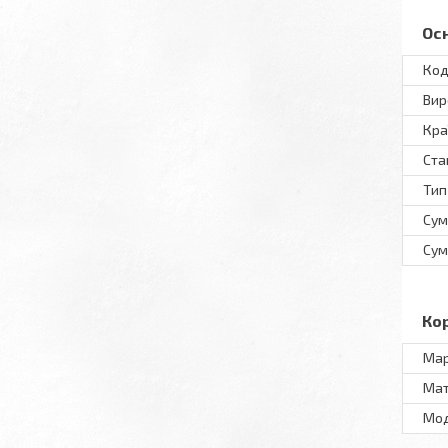
Ос
Код
Вир
Кра
Ста
Тип
Сум
Сум
Ко
Ма
Мат
Мo