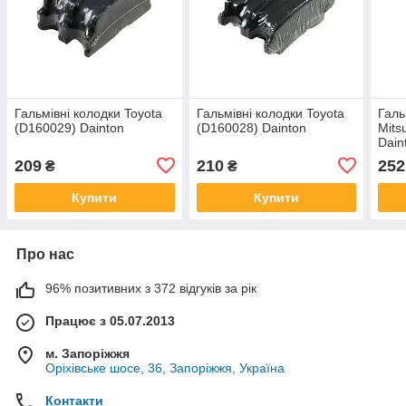
Гальмівні колодки Toyota
Гальмівні колодки Toyota
Галь
(D160029) Dainton
(D160028) Dainton
Mits
Dain
209
210
252
₴
₴
Купити
Купити
Про нас
96% позитивних з 372 відгуків за рік
Працює з 05.07.2013
м. Запоріжжя
Оріхівське шосе, 36, Запоріжжя, Україна
Контакти