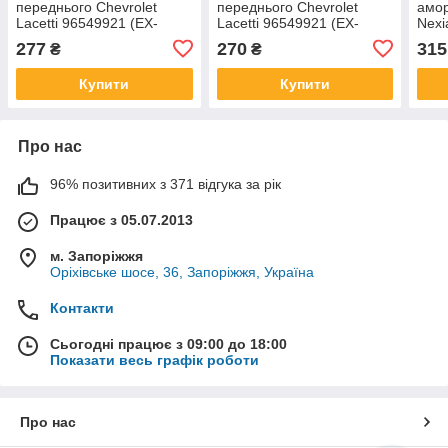
переднього Chevrolet
переднього Chevrolet
амо
Lacetti 96549921 (EX-
Lacetti 96549921 (EX-
Nexi
49921PR) EuroEx
49921) EuroEx
8475
277
270
315
₴
₴
Купити
Купити
Про нас
96% позитивних з 371 відгука за рік
Працює з 05.07.2013
м. Запоріжжя
Оріхівське шосе, 36, Запоріжжя, Україна
Контакти
Сьогодні працює з 09:00 до 18:00
Показати весь графік роботи
Про нас