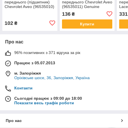
переднього (підшипник)
переднього Chevrolet Aveo
пере
Chevrolet Aveo (96535010)
(96535011) Genuine
Lace
Genuine
1311
136
331
₴
CRB
102
₴
Купити
Про нас
96% позитивних з 371 відгука за рік
Працює з 05.07.2013
м. Запоріжжя
Оріхівське шосе, 36, Запоріжжя, Україна
Контакти
Сьогодні працює з 09:00 до 18:00
Показати весь графік роботи
Про нас