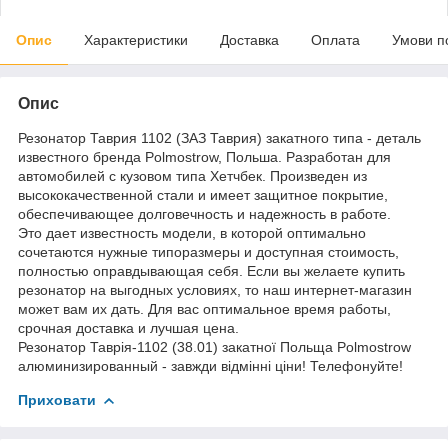
Опис
Характеристики
Доставка
Оплата
Умови п
Опис
Резонатор Таврия 1102 (ЗАЗ Таврия) закатного типа - деталь
известного бренда Polmostrow, Польша. Разработан для
автомобилей с кузовом типа Хетчбек. Произведен из
высококачественной стали и имеет защитное покрытие,
обеспечивающее долговечность и надежность в работе.
Это дает известность модели, в которой оптимально
сочетаются нужные типоразмеры и доступная стоимость,
полностью оправдывающая себя. Если вы желаете купить
резонатор на выгодных условиях, то наш интернет-магазин
может вам их дать. Для вас оптимальное время работы,
срочная доставка и лучшая цена.
Резонатор Таврія-1102 (38.01) закатної Польща Polmostrow
алюминизированный - завжди відмінні ціни! Телефонуйте!
Приховати