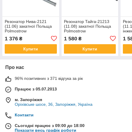
Резонатор Нива-2121
Резонатор Тайга-21213
Резо
(11.06) закатної Польща
(11.08) закатної Польща
(11.
Polmostrow
Polmostrow
інже
алюминизированный
алюминизированный
Polm
1 376
1 580
1 5
₴
₴
алю
Купити
Купити
Про нас
96% позитивних з 371 відгука за рік
Працює з 05.07.2013
м. Запоріжжя
Оріхівське шосе, 36, Запоріжжя, Україна
Контакти
Сьогодні працює з 09:00 до 18:00
Показати весь графік роботи