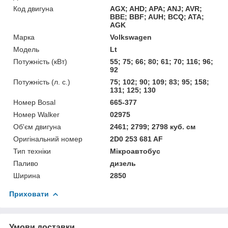
Код двигуна
AGX; AHD; APA; ANJ; AVR;
BBE; BBF; AUH; BCQ; ATA;
AGK
Марка
Volkswagen
Мoдель
Lt
Потужність (кВт)
55; 75; 66; 80; 61; 70; 116; 96;
92
Потужність (л. с.)
75; 102; 90; 109; 83; 95; 158;
131; 125; 130
Номер Bosal
665-377
Номер Walker
02975
Об'єм двигуна
2461; 2799; 2798 куб. см
Оригінальний номер
2D0 253 681 AF
Тип техніки
Мікроавтобус
Паливо
дизель
Ширина
2850
Приховати
Умови доставки