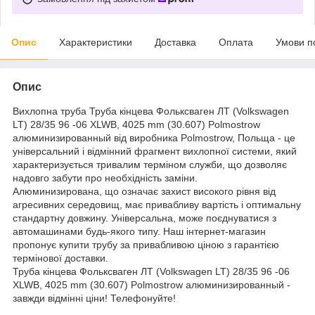
Опис
Характеристики
Доставка
Оплата
Умови п
Опис
Вихлопна труба Труба кінцева Фольксваген ЛТ (Volkswagen
LT) 28/35 96 -06 XLWB, 4025 mm (30.607) Polmostrow
алюминизированный від виробника Polmostrow, Польща - це
універсальний і відмінний фрагмент вихлопної системи, який
характеризується тривалим терміном служби, що дозволяє
надовго забути про необхідність заміни.
Алюминизирована, що означає захист високого рівня від
агресивних середовищ, має привабливу вартість і оптимальну
стандартну довжину. Універсальна, може поєднуватися з
автомашинами будь-якого типу. Наш інтернет-магазин
пропонує купити трубу за привабливою ціною з гарантією
термінової доставки.
Труба кінцева Фольксваген ЛТ (Volkswagen LT) 28/35 96 -06
XLWB, 4025 mm (30.607) Polmostrow алюминизированный -
завжди відмінні ціни! Телефонуйте!