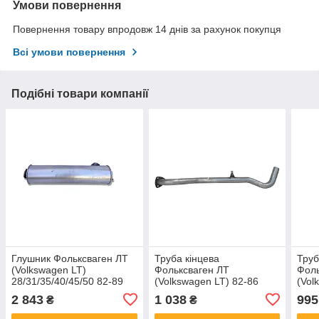
Умови повернення
Повернення товару впродовж 14 днів за рахунок покупця
Всі умови повернення
Подібні товари компанії
Глушник Фольксваген ЛТ
Труба кінцева
Труб
(Volkswagen LT)
Фольксваген ЛТ
Фоль
28/31/35/40/45/50 82-89
(Volkswagen LT) 82-86
(Vol
Diesel (30.29) Polmostrow
(30.393) Polmostrow
28,3
2 843
1 038
995
₴
₴
алюминизированный
86/8